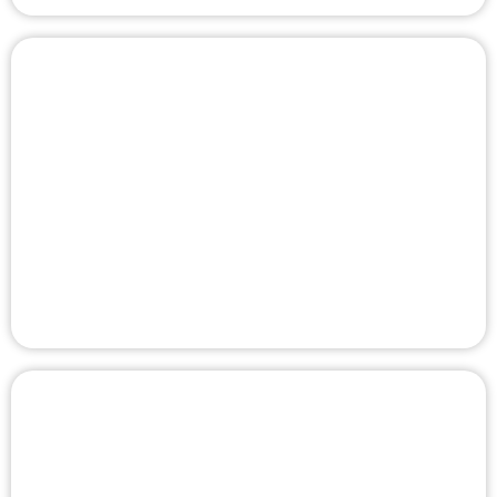
כבלים ומוליכים
כבלי חשמל ומוליכים איכותיים המבטיחים
זרימה יציבה, בטיחותית ואמינה לכל יישום
חשמלי.
לצפייה במוצרים
שקעים ומפסקים