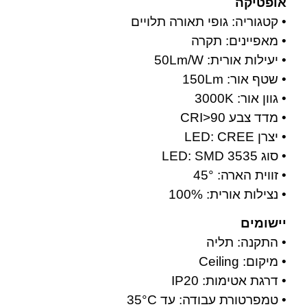
אופטיקה
• קטגוריה: גופי תאורה תלויים
• מאפיינים: תקרה
• יעילות אורית: 50Lm/W
• שטף אור: 150Lm
• גוון אור: 3000K
• מדד צבע CRI>90
• יצרן LED: CREE
• סוג LED: SMD 3535
• זווית הארה: 45°
• נצילות אורית: 100%
יישומים
• התקנה: תליה
• מיקום: Ceiling
• דרגת אטימות: IP20
• טמפרטורת עבודה: עד 35°C