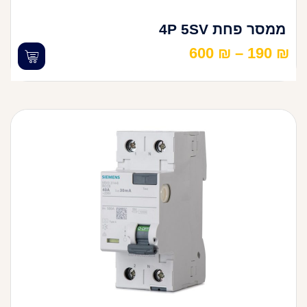
ממסר פחת 4P 5SV
600
₪
–
190
₪