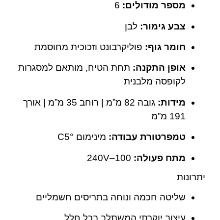
מספר מודולים:
6
צבע גימור:
לבן
חומר גוף:
פוליקרבונט וזכוכית מחוסמת
אופן התקנה:
תחת הטיח, מותאם למסגרות
לקופסה מלבנית
מידות:
גובה 82 מ”מ | רוחב 35 מ”מ | אורך
191 מ”מ
טמפרטורת עבודה:
מינימום °C5
מתח פעולה:
100–240V
יתרונות
שליטה חכמה ונוחה בתריסים חשמליים
עיצוב יוקרתי המשתלב בכל חלל