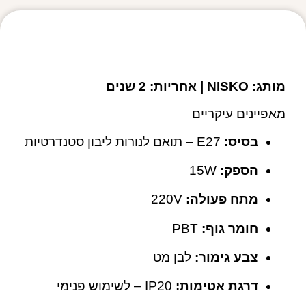
מפרט טכני
מותג: NISKO | אחריות: 2 שנים
מאפיינים עיקריים
בסיס:
‎E27 – תואם לנורות ליבון סטנדרטיות
הספק:
‎15W
מתח פעולה:
‎220V
חומר גוף:
‎PBT
צבע גימור:
‎לבן מט
דרגת אטימות:
‎IP20 – לשימוש פנימי