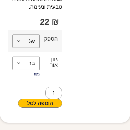
טבעית ונעימה.
22
₪
הספק
גוון
אור
נקה
הוספה לסל