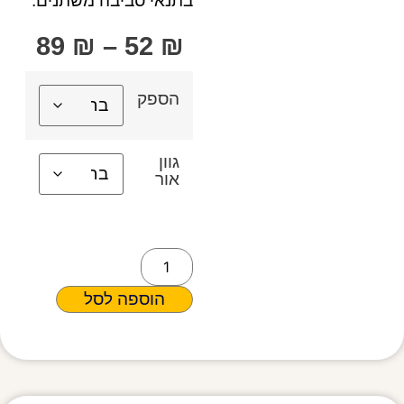
בתנאי סביבה משתנים.
89
₪
–
52
₪
הספק
גוון
אור
הוספה לסל