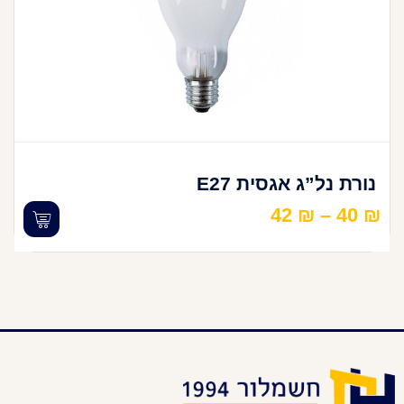
נורת נל”ג אגסית E27
42
₪
–
40
₪