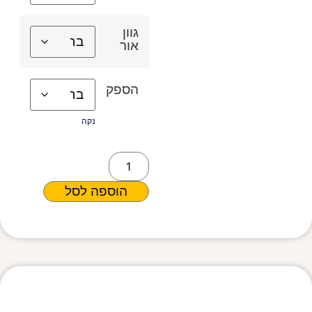
גוון
אור
הספק
נקה
הוספה לסל
מפרט טכני