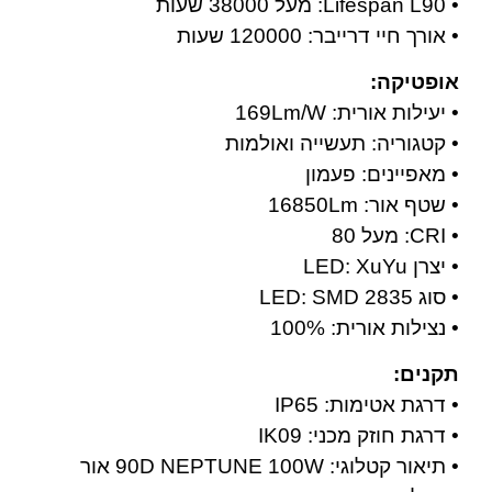
• Lifespan L90: מעל 38000 שעות
• אורך חיי דרייבר: 120000 שעות
אופטיקה:
• יעילות אורית: 169Lm/W
• קטגוריה: תעשייה ואולמות
• מאפיינים: פעמון
• שטף אור: 16850Lm
• CRI: מעל 80
• יצרן LED: XuYu
• סוג LED: SMD 2835
• נצילות אורית: 100%
תקנים:
• דרגת אטימות: IP65
• דרגת חוזק מכני: IK09
• תיאור קטלוגי: 90D NEPTUNE 100W אור