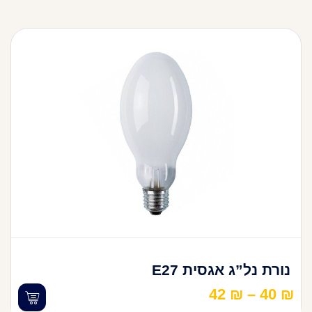
נורת נל”ג אגסית E27
42
₪
–
40
₪