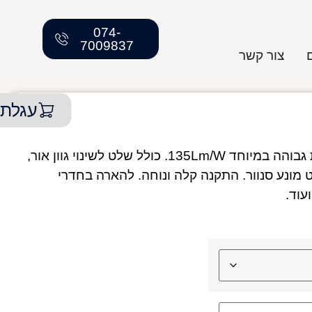
074-
7009837
צור קשר
עגלת 
סדרת צמודי תקרה בעיצוב דק וביעילות אורית גבוהה במיוחד 135Lm/W. כולל שלט לשינוי גוון אור,
סט מונע סנוור. התקנה קלה ונוחה. להארה בחדרי
עוד.