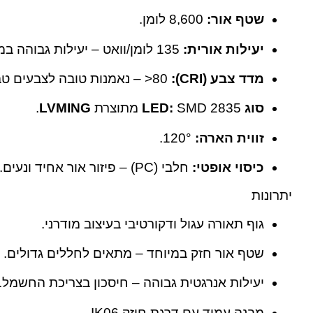
שטף אור:
‎8,600 לומן.
יעילות אורית:
‎135 לומן/וואט – יעילות גבוהה במיוחד.
מדד צבע (CRI):
‎>80 – נאמנות טובה לצבעים טבעיים.
סוג LED:
SMD 2835 מתוצרת
LVMING
.
זווית הארה:
‎120°.
כיסוי אופטי:
חלבי (PC) – פיזור אור אחיד ונעים.
יתרונות
גוף תאורה עגול ודקורטיבי בעיצוב מודרני.
שטף אור חזק במיוחד – מתאים לחללים גדולים.
יעילות אנרגטית גבוהה – חיסכון בצריכת החשמל.
מבנה עמיד עם דרגת חוזק IK06.