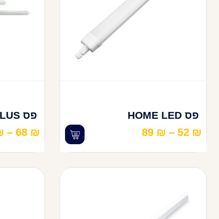
פס HOME LED
פס HOME LED PLUS
₪
–
68
₪
89
₪
–
52
₪