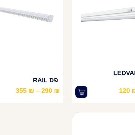
LEDVANC
פס RAIL
355
₪
–
290
₪
120