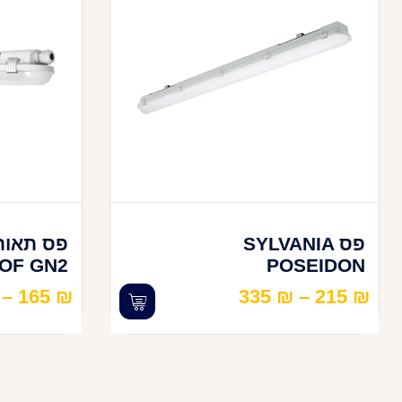
פס SYLVANIA
OF GN2
POSEIDON
–
165
₪
335
₪
–
215
₪