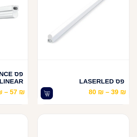
פס E
פס LASERLED
LINEAR
₪
–
57
₪
80
₪
–
39
₪