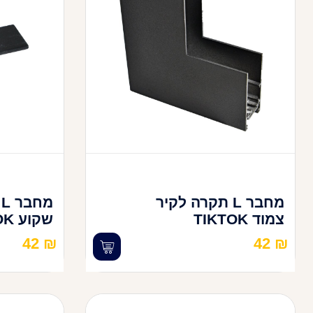
מחבר L תקרה לקיר
מ
צמוד TIKTOK
שקוע TIKTOK
42
₪
42
₪