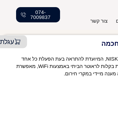
074-
7009837
צור קשר
עגלת 
אזעקה חכמה מסדרת SAFE של NISKO SMART, המיועדת להתראה בעת הפעלת כל אחד
מהגלאים המקושרים אליה. האזעקה מתחברת בקלות לראוטר הביתי באמצעות WiFi, מאפשרת
ענה מיידי במקרי חירום.