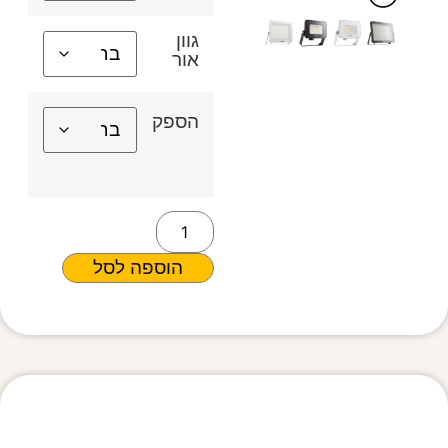
גוון
אור
הספק
הוספה לסל
מפרט טכני