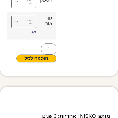
גוון
אור
נקה
הוספה לסל
מפרט טכני
מותג:
NISKO |
אחריות:
3 שנים