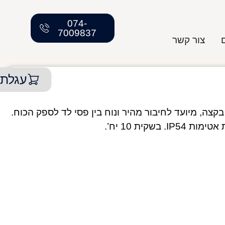
074-
7009837
צור קשר
עגלת 
בל הזנה לפס לד להלחמה, כולל מחבר DC בקצה, מיועד לחיבור מהיר ונוח בין פסי לד לספק הכוח.
שקית 10 יח’.