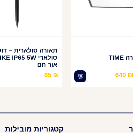
תאורה סולארית – דוק
צמוד תקרה TIME
סולארי KE IP65 5W
אור חם
65
₪
640
ר
קטגוריות מובילות