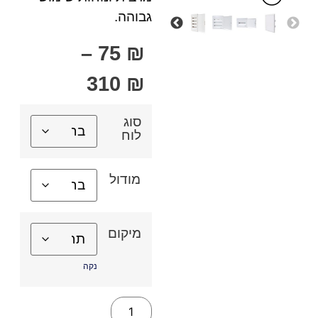
גבוהה.
–
75
₪
310
₪
סוג
לוח
מודול
מיקום
נקה