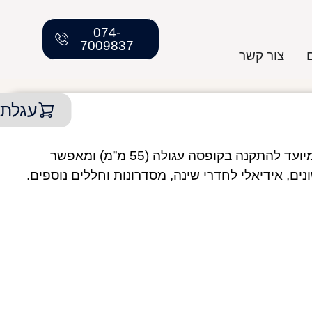
074-
7009837
צור קשר
עגלת 
מפסק מחליף רחב CLICK מבית FETAYA, מיועד להתקנה בקופסה עגולה (55 מ”מ) ומאפשר
ם, אידיאלי לחדרי שינה, מסדרונות וחללים נוספים.