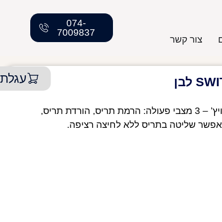
074-
7009837
צור קשר
עגלת 
מפסק מחליף עם מצב אפס מסדרת ניסקו סוויץ’ – 3 מצבי פעולה: הרמת תריס, הורדת תריס,