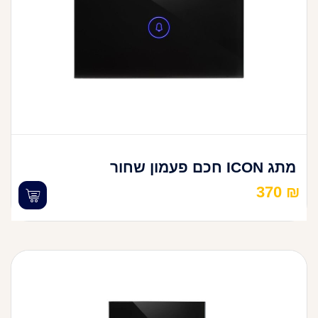
מתג ICON חכם פעמון שחור
370
₪