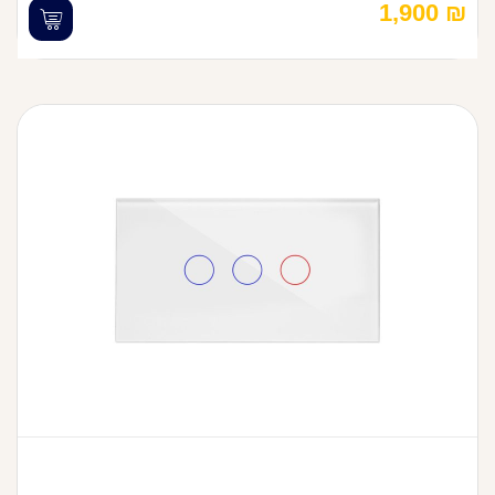
1,900
₪