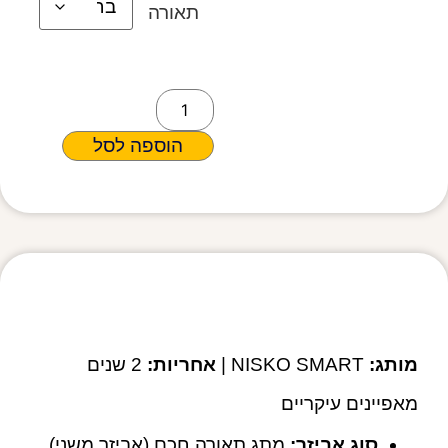
תאורה
הוספה לסל
מפרט טכני
מותג:
NISKO SMART |
אחריות:
2 שנים
מאפיינים עיקריים
סוג אביזר:
מתג תאורה חכם (אביזר משני)