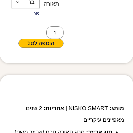
תאורה
נקה
הוספה לסל
מפרט טכני
מותג:
NISKO SMART |
אחריות:
2 שנים
מאפיינים עיקריים
סוג אביזר:
מתג תאורה חכם (אביזר משני)