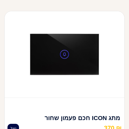
מתג ICON חכם פעמון שחור
370
₪