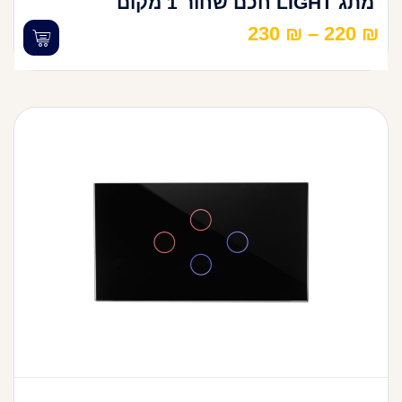
מתג LIGHT חכם שחור 1 מקום
230
₪
–
220
₪