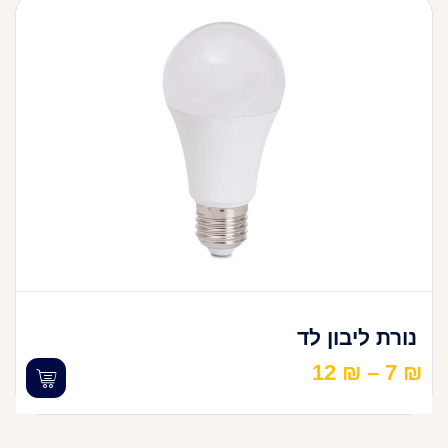
נורת ליבון לד
12
₪
–
7
₪