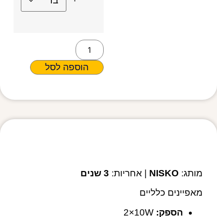
הוספה לסל
מפרט טכני
מותג:
NISKO
| אחריות:
3 שנים
מאפיינים כלליים
הספק:
‎2×10W