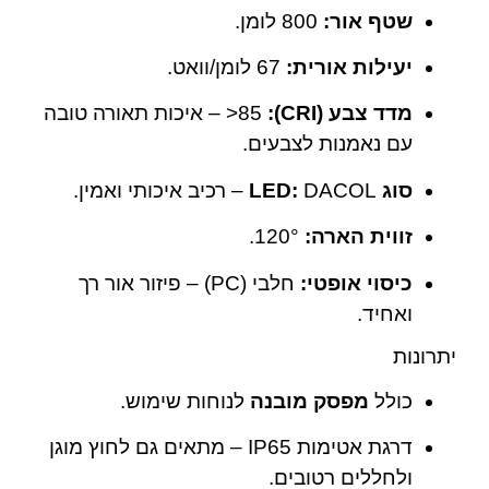
שטף אור:
‎800 לומן.
יעילות אורית:
‎67 לומן/וואט.
מדד צבע (CRI):
‎>85 – איכות תאורה טובה
עם נאמנות לצבעים.
סוג LED:
DACOL – רכיב איכותי ואמין.
זווית הארה:
‎120°.
כיסוי אופטי:
חלבי (PC) – פיזור אור רך
ואחיד.
יתרונות
כולל
מפסק מובנה
לנוחות שימוש.
דרגת אטימות IP65 – מתאים גם לחוץ מוגן
ולחללים רטובים.