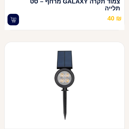
צמוד תקרה GALAXY מרחף – סט
תלייה
40
₪