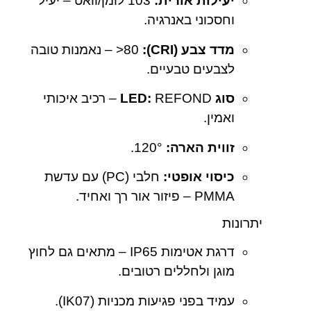
יעילות אורית:
‎103 לומן/וואט – יעיל
וחסכוני באנרגיה.
מדד צבע (CRI):
‎>80 – נאמנות טובה
לצבעים טבעיים.
סוג LED:
REFOND – רכיב איכותי
ואמין.
זווית הארה:
‎120°.
כיסוי אופטי:
חלבי (PC) עם עדשת
PMMA – פיזור אור רך ואחיד.
יתרונות
דרגת אטימות IP65 – מתאים גם לחוץ
מוגן ולחללים רטובים.
עמיד בפני פגיעות מכניות (IK07).