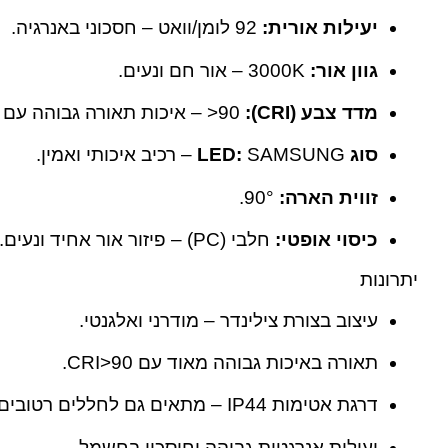
יעילות אורית:
‎92 לומן/וואט – חסכוני באנרגיה.
גוון אור:
‎3000K – אור חם ונעים.
מדד צבע (CRI):
‎>90 – איכות תאורה גבוהה עם נאמנות צבע מעולה.
סוג LED:
SAMSUNG – רכיב איכותי ואמין.
זווית הארה:
‎90°.
כיסוי אופטי:
חלבי (PC) – פיזור אור אחיד ונעים.
יתרונות
עיצוב בצורת צילינדר – מודרני ואלגנטי.
תאורה באיכות גבוהה מאוד עם CRI>90.
דרגת אטימות IP44 – מתאים גם לחללים רטובים ומוגנים.
יעילות אנרגטית גבוהה וחיסכון בחשמל.