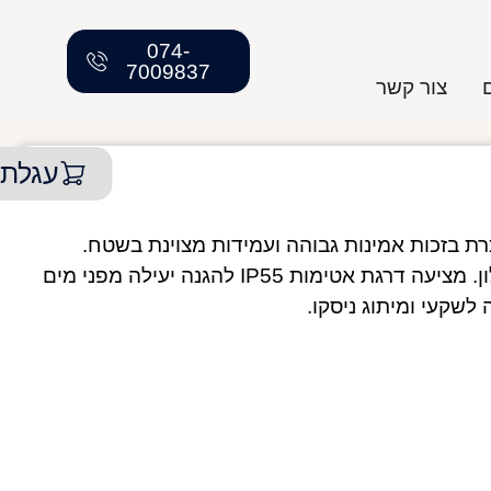
074-
7009837
צור קשר
עגלת 
NN המובילה והמוכרת בזכות אמינות גבוהה ועמידות מצוינת בשטח.
מתאימה למפעלים מוסדות מסעדות ובתי מלון. מציעה דרגת אטימות IP55 להגנה יעילה מפני מים
שקעי ומיתוג ניסקו.