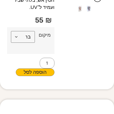
חסין אש, בלתי שביר
ועמיד ל־UV.
55
₪
מיקום
הוספה לסל
מפרט טכני