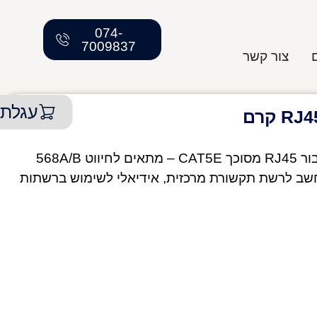
074-
7009837
צור קשר
עגלת 
שקע מחשב מסדרת הדגל ניסקו סוויץ’ עם חיבור RJ45 מסוכך CAT5E – מתאים לחיווט 568A/B
שב לרשת תקשורת מרכזית, אידיאלי לשימוש ברשתות