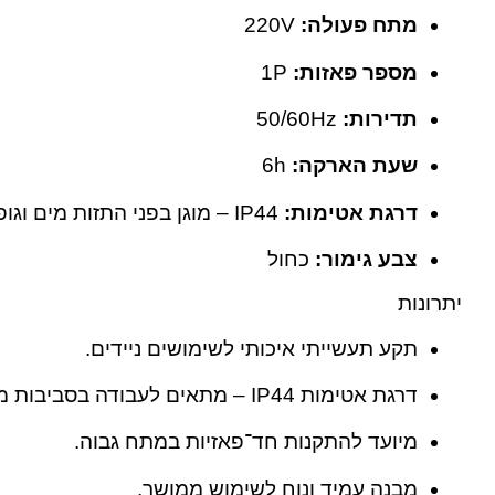
מתח פעולה:
‎220V
מספר פאזות:
‎1P
תדירות:
‎50/60Hz
שעת הארקה:
6h
דרגת אטימות:
‎IP44 – מוגן בפני התזות מים וגופים זרים
צבע גימור:
כחול
יתרונות
תקע תעשייתי איכותי לשימושים ניידים.
דרגת אטימות ‎IP44 – מתאים לעבודה בסביבות מגוונות.
מיועד להתקנות חד־פאזיות במתח גבוה.
מבנה עמיד ונוח לשימוש ממושך.