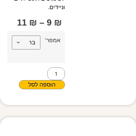
וניידים.
11
₪
–
9
₪
אמפר'
הוספה לסל
מפרט טכני